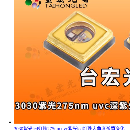
3030紫光led灯珠275nm uvc紫光led灯珠大角度杀菌净化