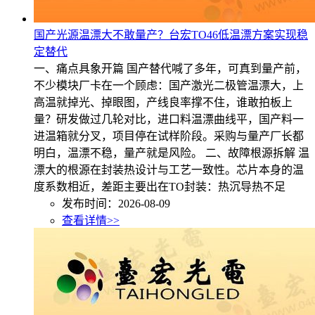
国产光源温漂大不敢量产？台宏TO46低温漂方案实现稳
定替代
一、痛点具象开篇 国产替代喊了多年，可真到量产前，
不少模块厂卡在一个顾虑：国产激光二极管温漂大，上
高温就掉光、掉眼图，产线良率撑不住，谁敢拍板上
量？研发做过几轮对比，进口料温漂曲线平，国产料一
进温箱就分叉，项目停在试样阶段。采购与量产厂长都
明白，温漂不稳，量产就是风险。 二、故障根源拆解 温
漂大的根源在封装热设计与工艺一致性。芯片本身的温
度系数相近，差距主要出在TO封装：热沉导热不足
发布时间：2026-08-09
查看详情>>