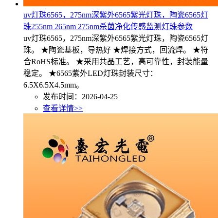
uv灯珠6565，275nm深紫外6565紫光灯珠，陶瓷6565灯
珠255nm 265nm 275nm杀菌净化传感监测灯珠参数
uv灯珠6565，275nm深紫外6565紫光灯珠，陶瓷6565灯
珠。 ★陶瓷基板，导热好 ★焊接方式，回流焊。 ★符
合RoHS标准。 ★采用共晶工艺，高可靠性，封装能量
稳定。 ★6565紫外LED灯珠封装尺寸：
6.5X6.5X4.5mm。
发布时间：2026-04-25
查看详情>>