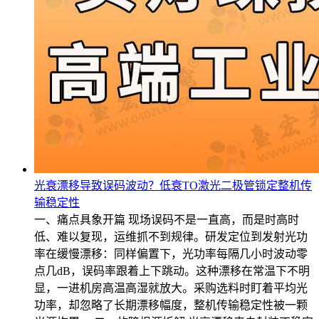
光衰漂移导致误码波动？低衰TO激光二极管锁定整机传
输稳定性
一、痛点具象开篇 现场误码不是一直高，而是时高时
低、难以复现，运维抓不到规律。研发定位到发射光功
率在缓慢漂移：同样偏置下，光功率每隔几小时波动零
点几dB，误码率跟着上下跳动。这种漂移在常温下不明
显，一进机房高温高湿就放大。采购选料时盯着平均光
功率，却忽略了长期漂移幅度，整机传输稳定性被一颗