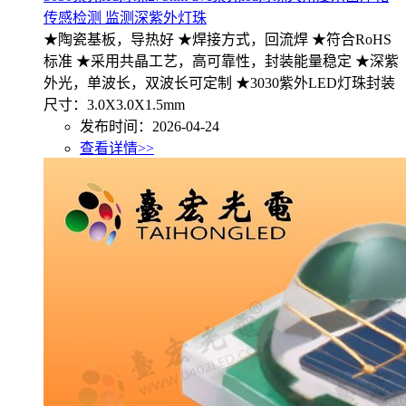
传感检测 监测深紫外灯珠
★陶瓷基板，导热好 ★焊接方式，回流焊 ★符合RoHS
标准 ★采用共晶工艺，高可靠性，封装能量稳定 ★深紫
外光，单波长，双波长可定制 ★3030紫外LED灯珠封装
尺寸：3.0X3.0X1.5mm
发布时间：2026-04-24
查看详情>>