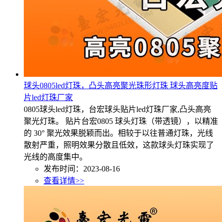
球头0805led灯珠，凸头高亮聚光珠形灯珠 球头高亮度贴
片led灯珠厂家
0805球头led灯珠，台宏球头贴片led灯珠厂家,凸头高亮
聚光灯珠。 贴片台宏0805 球头灯珠（带透镜），以精准
的 30° 聚光效果脱颖而出。相较于以往普通灯珠，光线
散射严重，照明效果分散且低效，这款球头灯珠实现了
光线的高度集中。
发布时间：2023-08-16
查看详情>>