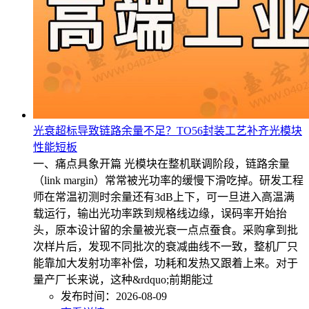
光衰超标导致链路余量不足？TO56封装工艺补齐光模块
性能短板
一、痛点具象开篇 光模块在整机联调阶段，链路余量
（link margin）常常被光功率的缓慢下滑吃掉。研发工程
师在常温初测时余量还有3dB上下，可一旦进入高温满
载运行，输出光功率跌到规格线边缘，误码率开始抬
头，原本设计留的余量被光衰一点点蚕食。采购拿到批
次样片后，发现不同批次的衰减曲线不一致，整机厂只
能靠加大发射功率补偿，功耗和发热又跟着上来。对于
量产厂长来说，这种&rdquo;前期能过
发布时间：2026-08-09