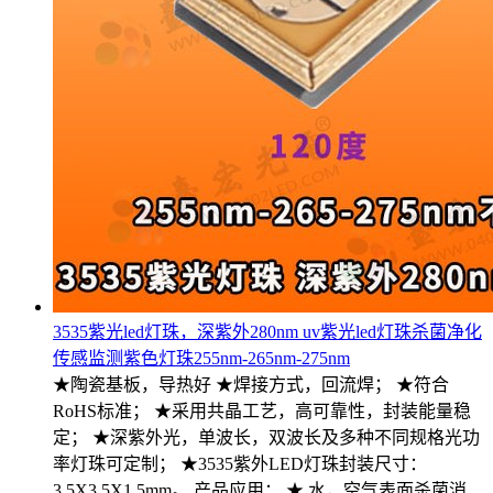
3535紫光led灯珠，深紫外280nm uv紫光led灯珠杀菌净化
传感监测紫色灯珠255nm-265nm-275nm
★陶瓷基板，导热好 ★焊接方式，回流焊； ★符合
RoHS标准； ★采用共晶工艺，高可靠性，封装能量稳
定； ★深紫外光，单波长，双波长及多种不同规格光功
率灯珠可定制； ★3535紫外LED灯珠封装尺寸：
3.5X3.5X1.5mm。 产品应用： ★ 水，空气表面杀菌消