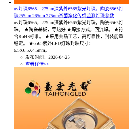
uv灯珠6565，275nm深紫外6565紫光灯珠，陶瓷6565灯
珠255nm 265nm 275nm杀菌净化传感监测灯珠参数
uv灯珠6565，275nm深紫外6565紫光灯珠，陶瓷6565灯
珠。 ★陶瓷基板，导热好 ★焊接方式，回流焊。 ★符
合RoHS标准。 ★采用共晶工艺，高可靠性，封装能量
稳定。 ★6565紫外LED灯珠封装尺寸：
6.5X6.5X4.5mm。
发布时间：2026-04-25
查看详情>>