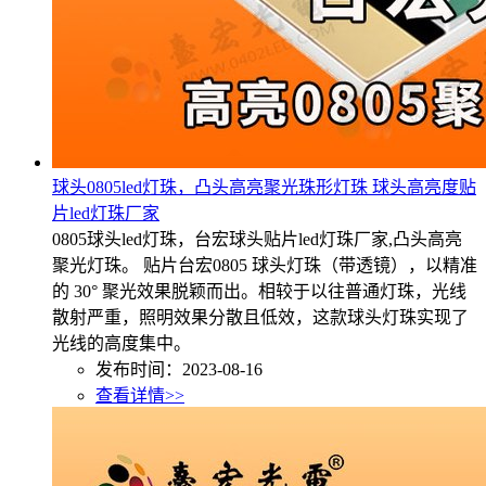
球头0805led灯珠，凸头高亮聚光珠形灯珠 球头高亮度贴
片led灯珠厂家
0805球头led灯珠，台宏球头贴片led灯珠厂家,凸头高亮
聚光灯珠。 贴片台宏0805 球头灯珠（带透镜），以精准
的 30° 聚光效果脱颖而出。相较于以往普通灯珠，光线
散射严重，照明效果分散且低效，这款球头灯珠实现了
光线的高度集中。
发布时间：2023-08-16
查看详情>>