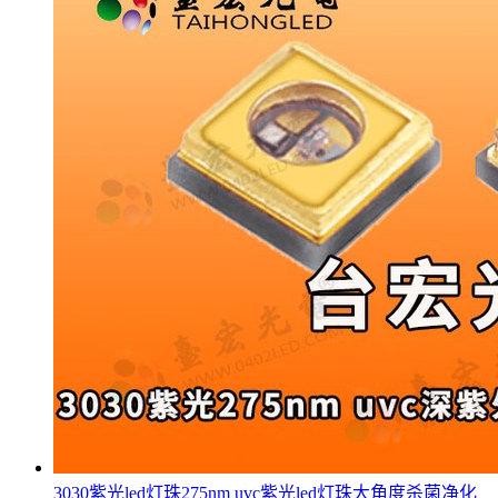
3030紫光led灯珠275nm uvc紫光led灯珠大角度杀菌净化