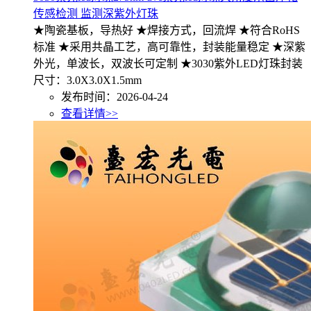
传感检测 监测深紫外灯珠
★陶瓷基板，导热好 ★焊接方式，回流焊 ★符合RoHS
标准 ★采用共晶工艺，高可靠性，封装能量稳定 ★深紫
外光，单波长，双波长可定制 ★3030紫外LED灯珠封装
尺寸：3.0X3.0X1.5mm
发布时间：2026-04-24
查看详情>>