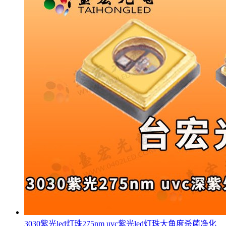
3030紫光led灯珠275nm uvc紫光led灯珠大角度杀菌净化