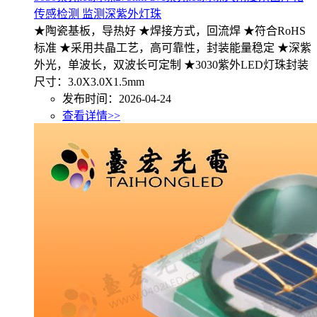
传感检测 监测深紫外灯珠
★陶瓷基板，导热好 ★焊接方式，回流焊 ★符合RoHS
标准 ★采用共晶工艺，高可靠性，封装能量稳定 ★深紫
外光，单波长，双波长可定制 ★3030紫外LED灯珠封装
尺寸：3.0X3.0X1.5mm
发布时间：2026-04-24
查看详情>>