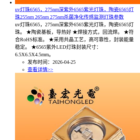
uv灯珠6565，275nm深紫外6565紫光灯珠，陶瓷6565灯
珠255nm 265nm 275nm杀菌净化传感监测灯珠参数
uv灯珠6565，275nm深紫外6565紫光灯珠，陶瓷6565灯
珠。 ★陶瓷基板，导热好 ★焊接方式，回流焊。 ★符
合RoHS标准。 ★采用共晶工艺，高可靠性，封装能量
稳定。 ★6565紫外LED灯珠封装尺寸：
6.5X6.5X4.5mm。
发布时间：2026-04-25
查看详情>>