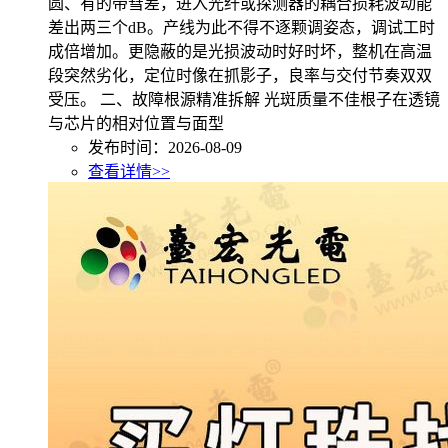
圆、有的带彗差，进入光纤或探测器的耦合损耗波动能
差出两三个dB。产线为此不得不逐颗调姿态，调试工时
成倍增加。更隐蔽的是光损波动时好时坏，整机在高温
段突然劣化，定位时像在抓影子，良率与交付节奏双双
受压。 二、故障根源精准拆解 光斑质量不佳根子在透镜
与芯片的相对位置与面型
发布时间：2026-08-09
查看详情>>