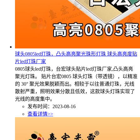
球头0805led灯珠，凸头高亮聚光珠形灯珠 球头高亮度贴
片led灯珠厂家
0805球头led灯珠，台宏球头贴片led灯珠厂家,凸头高亮
聚光灯珠。 贴片台宏0805 球头灯珠（带透镜），以精准
的 30° 聚光效果脱颖而出。相较于以往普通灯珠，光线
散射严重，照明效果分散且低效，这款球头灯珠实现了
光线的高度集中。
发布时间：2023-08-16
查看详情>>