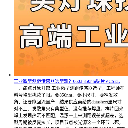
工业微型测距传感器选型难？0603 850nm贴片VCSEL
一、痛点具象开篇 工业微型测距传感器选型，工程师在
料号堆里挑花了眼。要850nm、要小尺寸、要窄发散
角、还要能回流量产，结果供应商给的datasheet里尺寸
对不上、发散角只有典型值、没有推荐焊盘。样片回来
焊上发现热沉不匹配，温漂一上来测距误差就超差，选
型周期被反复拉长，项目节点被光源这一个环节卡死，