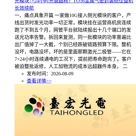
光模块7×24小时光衰超标？TO56金属气密封装稳住整机
长效续航
一、痛点具象开篇 一家做10G接入侧光模块的客户，产
线出货时发光功率一切正常，模块挂在运营商机房连续
跑了不到五个月，网管平台就陆续报出十几个端口的发
送光功率告警。拆回来复测，同一批模块的功率普遍比
出厂值掉了一大截，个别已经跌破链路预算下限。整机
没坏，电路没坏，坏的是里面那颗激光二极管——它在
7×24小时连续通电的工况下，提前把寿命跑完了。客户
被迫整批返修，人工加物流的成本远超器件本身。 二
发布时间：2026-08-09
查看详情>>