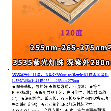
3535紫光led灯珠，深紫外280nm uv紫光led灯珠杀菌净化
传感监测紫色灯珠255nm-265nm-275nm
★陶瓷基板，导热好 ★焊接方式，回流焊； ★符合
RoHS标准； ★采用共晶工艺，高可靠性，封装能量稳
定； ★深紫外光，单波长，双波长及多种不同规格光功
率灯珠可定制； ★3535紫外LED灯珠封装尺寸：
3.5X3.5X1.5mm。 产品应用： ★ 水，空气表面杀菌消