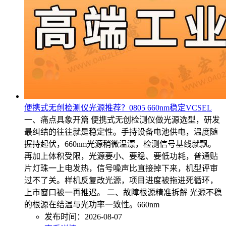
便携式无创检测仪光源推荐？0805 660nm稳定VCSEL
一、痛点具象开篇 便携式无创检测仪做光源选型，研发
最纠结的往往就是稳定性。手持设备电池供电，温度随
握持起伏，660nm光源稍微温漂，检测信号基线就飘。
再加上体积受限，光源要小、要稳、要低功耗，普通贴
片灯珠一上电发热，信号噪声比直接掉下来，机型评审
过不了关。样机反复改光源，项目进度被拖进死循环，
上市窗口被一再推迟。 二、故障根源精准拆解 光源不稳
的根源在结温与光功率一致性。660nm
发布时间：2026-08-07