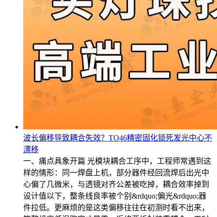
波长偏移导致耦合失效？TO46精密固化锁死发光中心不
漂移
一、痛点具象开篇 光模块耦合工序中，工程师常遇到这
样的情形：同一焊盘上机，部分器件经回流焊后出光中
心偏了几微米，与透镜对齐公差被吃掉，耦合效率掉到
设计值以下，整条线良率被个别&rdquo;偏光&rdquo;器
件拉低。更麻烦的是这类偏移往往在初测时看不出来，