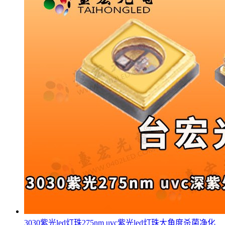
3030紫光led灯珠275nm uvc紫光led灯珠大角度杀菌净化