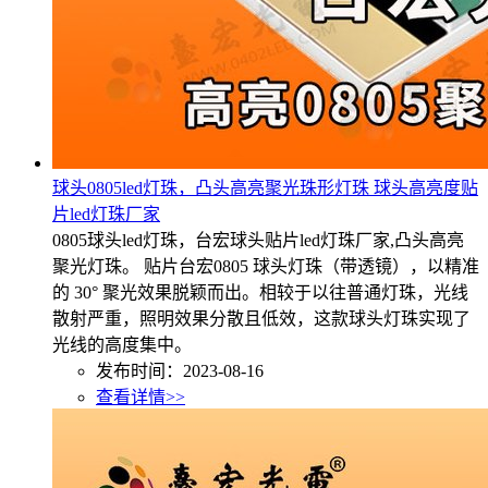
球头0805led灯珠，凸头高亮聚光珠形灯珠 球头高亮度贴
片led灯珠厂家
0805球头led灯珠，台宏球头贴片led灯珠厂家,凸头高亮
聚光灯珠。 贴片台宏0805 球头灯珠（带透镜），以精准
的 30° 聚光效果脱颖而出。相较于以往普通灯珠，光线
散射严重，照明效果分散且低效，这款球头灯珠实现了
光线的高度集中。
发布时间：2023-08-16
查看详情>>