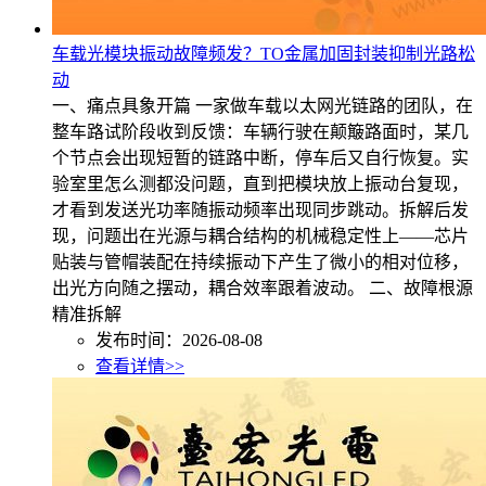
车载光模块振动故障频发？TO金属加固封装抑制光路松
动
一、痛点具象开篇 一家做车载以太网光链路的团队，在
整车路试阶段收到反馈：车辆行驶在颠簸路面时，某几
个节点会出现短暂的链路中断，停车后又自行恢复。实
验室里怎么测都没问题，直到把模块放上振动台复现，
才看到发送光功率随振动频率出现同步跳动。拆解后发
现，问题出在光源与耦合结构的机械稳定性上——芯片
贴装与管帽装配在持续振动下产生了微小的相对位移，
出光方向随之摆动，耦合效率跟着波动。 二、故障根源
精准拆解
发布时间：2026-08-08
查看详情>>