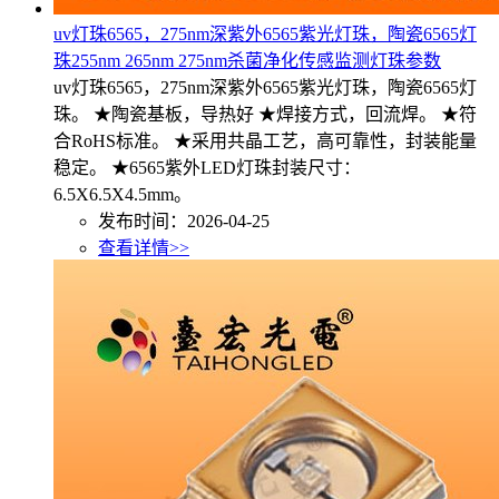
uv灯珠6565，275nm深紫外6565紫光灯珠，陶瓷6565灯
珠255nm 265nm 275nm杀菌净化传感监测灯珠参数
uv灯珠6565，275nm深紫外6565紫光灯珠，陶瓷6565灯
珠。 ★陶瓷基板，导热好 ★焊接方式，回流焊。 ★符
合RoHS标准。 ★采用共晶工艺，高可靠性，封装能量
稳定。 ★6565紫外LED灯珠封装尺寸：
6.5X6.5X4.5mm。
发布时间：2026-04-25
查看详情>>