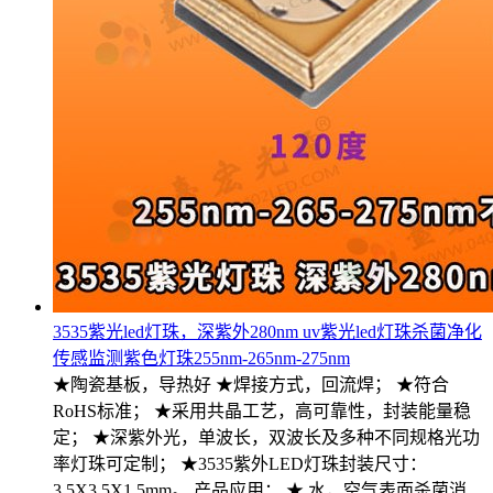
3535紫光led灯珠，深紫外280nm uv紫光led灯珠杀菌净化
传感监测紫色灯珠255nm-265nm-275nm
★陶瓷基板，导热好 ★焊接方式，回流焊； ★符合
RoHS标准； ★采用共晶工艺，高可靠性，封装能量稳
定； ★深紫外光，单波长，双波长及多种不同规格光功
率灯珠可定制； ★3535紫外LED灯珠封装尺寸：
3.5X3.5X1.5mm。 产品应用： ★ 水，空气表面杀菌消