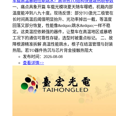
车载高温暴晒性能跳水？高导热TO结构快速散热稳参数
一、痛点具象开篇 车载光模块夏天随车曝晒，机箱内部
温度能冲到八九十度。现场反馈：部分TO激光二极管在
长时间高温后阈值明显抬升、光功率掉出一截，等温度
回落又部分恢复，性能像&rdquo;跳水&rdquo;一样不稳
定。这类温控依赖强的器件，让整车在高温地区或暴晒
工况下的通信可靠性存疑，选型时被重点标记。 二、故
障根源精准拆解 高温性能跳水，根子在结温管理与封装
热阻。若TO器件热沉与芯片背金接触热阻大
发布时间：2026-08-08
查看详情>>