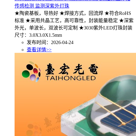
传感检测 监测深紫外灯珠
★陶瓷基板，导热好 ★焊接方式，回流焊 ★符合RoHS
标准 ★采用共晶工艺，高可靠性，封装能量稳定 ★深紫
外光，单波长，双波长可定制 ★3030紫外LED灯珠封装
尺寸：3.0X3.0X1.5mm
发布时间：2026-04-24
查看详情>>