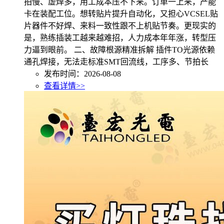
拍慢、虚焊多，用工成本压不下来。订单一上来，产能
卡在装配工位。想转贴片提升自动化，又担心VCSEL贴
片器件不好焊、来料一致性跟不上机贴节奏。更现实的
是，熟练插装工越来越难招，人力成本年年涨，转型压
力逼到眼前。 二、故障根源精准拆解 插件TO光源依赖
通孔焊接，无法走标准SMT回流线，工序多、节拍长
发布时间：2026-08-08
查看详情>>