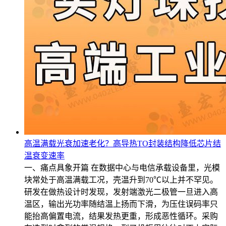
高温满载光衰加速老化？高导热TO封装结构降低芯片结
温衰变速率
一、痛点具象开篇 在数据中心与电信承载设备里，光模
块常处于高温满载工况，壳温升到70℃以上并不罕见。
研发在做热设计时发现，发射端激光二极管一旦进入高
温区，输出光功率随结温上扬而下滑，为压住误码率只
能抬高偏置电流，结果发热更重，形成恶性循环。采购