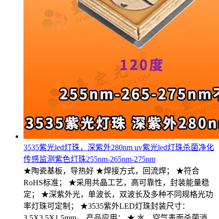
3535紫光led灯珠，深紫外280nm uv紫光led灯珠杀菌净化
传感监测紫色灯珠255nm-265nm-275nm
★陶瓷基板，导热好 ★焊接方式，回流焊； ★符合
RoHS标准； ★采用共晶工艺，高可靠性，封装能量稳
定； ★深紫外光，单波长，双波长及多种不同规格光功
率灯珠可定制； ★3535紫外LED灯珠封装尺寸：
3.5X3.5X1.5mm。 产品应用： ★ 水，空气表面杀菌消