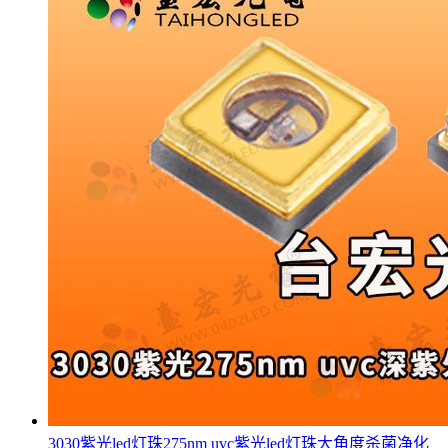
3030紫光led灯珠275nm uvc紫光led灯珠大角度杀菌净化