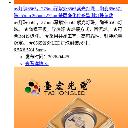
uv灯珠6565，275nm深紫外6565紫光灯珠，陶瓷6565灯
珠255nm 265nm 275nm杀菌净化传感监测灯珠参数
uv灯珠6565，275nm深紫外6565紫光灯珠，陶瓷6565灯
珠。 ★陶瓷基板，导热好 ★焊接方式，回流焊。 ★符
合RoHS标准。 ★采用共晶工艺，高可靠性，封装能量
稳定。 ★6565紫外LED灯珠封装尺寸：
6.5X6.5X4.5mm。
发布时间：2026-04-25
查看详情>>