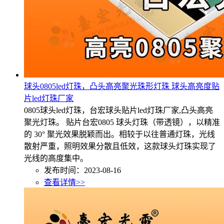
球头0805led灯珠，凸头高亮聚光珠形灯珠 球头高亮度贴
片led灯珠厂家
0805球头led灯珠，台宏球头贴片led灯珠厂家,凸头高亮
聚光灯珠。 贴片台宏0805 球头灯珠（带透镜），以精准
的 30° 聚光效果脱颖而出。相较于以往普通灯珠，光线
散射严重，照明效果分散且低效，这款球头灯珠实现了
光线的高度集中。
发布时间：2023-08-16
查看详情>>