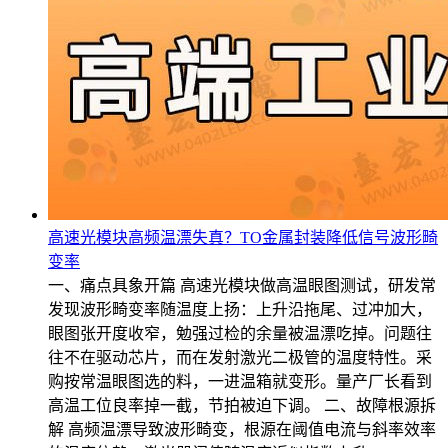
高速光模块高频温漂失真？TO金属封装降低信号波形畸
变率
一、痛点具象开篇 高速光模块做高温眼图测试，研发常
发现波形畸变率随温度上扬：上升沿拖尾、过冲加大，
眼图张开度收窄，勉强过检的余量被温漂吃掉。问题往
往不在驱动芯片，而在发射激光二极管的温度特性。采
购按常温眼图选的料，一进温箱就变形。量产厂长看到
高温工位良率掉一截，节拍被迫下调。 二、故障根源拆
解 高频温漂导致波形畸变，根源在阈值电流与斜率效率