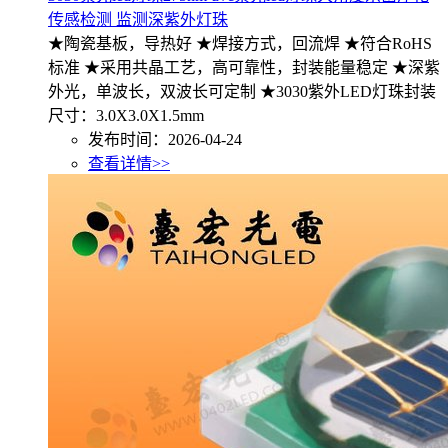
传感检测 监测深紫外灯珠
★陶瓷基板，导热好 ★焊接方式，回流焊 ★符合RoHS
标准 ★采用共晶工艺，高可靠性，封装能量稳定 ★深紫
外光，单波长，双波长可定制 ★3030紫外LED灯珠封装
尺寸：3.0X3.0X1.5mm
发布时间：2026-04-24
查看详情>>