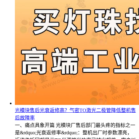
光模块售后光衰返修高？气密TO激光二极管降低整机售
后故障率
一、痛点具象开篇 光模块厂售后部门最头疼的指标之一
是&rdquo;光衰返修率&rdquo;：整机出厂时参数漂亮，