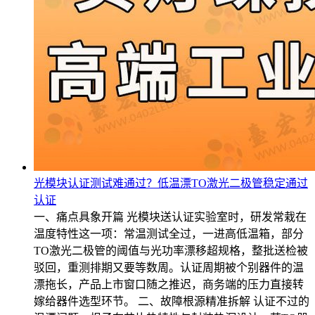
光模块认证测试难通过？低温漂TO激光二极管稳定通过
认证
一、痛点具象开篇 光模块送认证实验室时，研发常栽在
温度特性这一项：常温测试全过，一进高低温箱，部分
TO激光二极管的阈值与光功率漂移超规格，整批送检被
驳回，重测排期又要等数周。认证周期被个别器件的温
漂拖长，产品上市窗口随之推迟，商务端的压力直接转
嫁给器件选型环节。 二、故障根源精准拆解 认证不过的