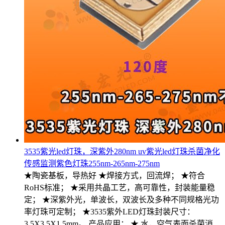
3535紫光led灯珠，深紫外280nm uv紫光led灯珠杀菌净化
传感监测紫色灯珠255nm-265nm-275nm
★陶瓷基板，导热好 ★焊接方式，回流焊； ★符合
RoHS标准； ★采用共晶工艺，高可靠性，封装能量稳
定； ★深紫外光，单波长，双波长及多种不同规格光功
率灯珠可定制； ★3535紫外LED灯珠封装尺寸：
3.5X3.5X1.5mm。 产品应用： ★ 水，空气表面杀菌消