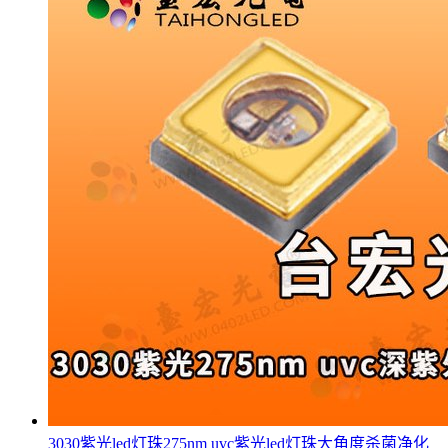
3030紫光led灯珠275nm uvc紫光led灯珠大角度杀菌净化