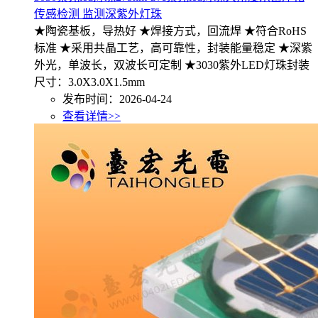
传感检测 监测深紫外灯珠
★陶瓷基板，导热好 ★焊接方式，回流焊 ★符合RoHS
标准 ★采用共晶工艺，高可靠性，封装能量稳定 ★深紫
外光，单波长，双波长可定制 ★3030紫外LED灯珠封装
尺寸：3.0X3.0X1.5mm
发布时间：2026-04-24
查看详情>>