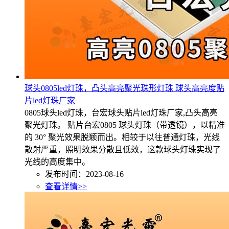
球头0805led灯珠，凸头高亮聚光珠形灯珠 球头高亮度贴
片led灯珠厂家
0805球头led灯珠，台宏球头贴片led灯珠厂家,凸头高亮
聚光灯珠。 贴片台宏0805 球头灯珠（带透镜），以精准
的 30° 聚光效果脱颖而出。相较于以往普通灯珠，光线
散射严重，照明效果分散且低效，这款球头灯珠实现了
光线的高度集中。
发布时间：2023-08-16
查看详情>>