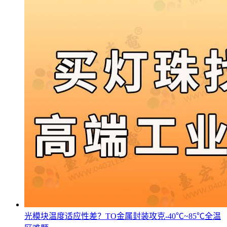
光模块温度适应性差？TO金属封装攻克-40℃~85℃全温