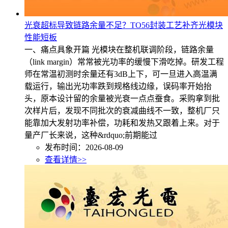
光衰超标导致链路余量不足？TO56封装工艺补齐光模块
性能短板
一、痛点具象开篇 光模块在整机联调阶段，链路余量
（link margin）常常被光功率的缓慢下滑吃掉。研发工程
师在常温初测时余量还有3dB上下，可一旦进入高温满
载运行，输出光功率跌到规格线边缘，误码率开始抬
头，原本设计留的余量被光衰一点点蚕食。采购拿到批
次样片后，发现不同批次的衰减曲线不一致，整机厂只
能靠加大发射功率补偿，功耗和发热又跟着上来。对于
量产厂长来说，这种&rdquo;前期能过
发布时间：2026-08-09
查看详情>>