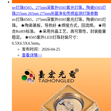
uv灯珠6565，275nm深紫外6565紫光灯珠，陶瓷6565灯
珠255nm 265nm 275nm杀菌净化传感监测灯珠参数
uv灯珠6565，275nm深紫外6565紫光灯珠，陶瓷6565灯
珠。 ★陶瓷基板，导热好 ★焊接方式，回流焊。 ★符
合RoHS标准。 ★采用共晶工艺，高可靠性，封装能量
稳定。 ★6565紫外LED灯珠封装尺寸：
6.5X6.5X4.5mm。
发布时间：2026-04-25
查看详情>>