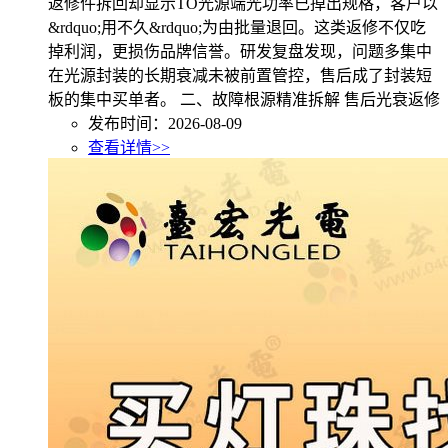
返修件拆回却显示TO光源端光功率已掉出规格，客户以
&rdquo;用不久&rdquo;为由批量退回。这类返修不仅吃
掉利润，更损伤品牌信誉。研发复盘发现，问题多集中
在光源封装的长期衰减未被前置管控，售后成了封装短
板的集中买单者。 二、故障根源精准拆解 售后光衰返修
发布时间：2026-08-09
查看详情>>